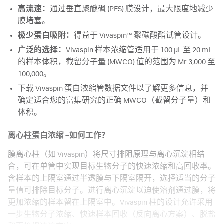
高流速：
通过垂直聚醚砜 (PES) 膜设计，最大限度地减少
膜堵塞。
极少蛋白吸附：
得益于 Vivaspin™ 聚碳酸酯试管设计。
广泛的选择：
Vivaspin 样本浓缩管适用于 100 μL 至 20 mL
的样本体积，截留分子量 (MWCO) 值的范围为 Mr 3,000 至
100,000。
下载 Vivaspin 蛋白浓缩管数据文件以了解更多信息，并
确定适合您的富集研究的正确 MWCO（截留分子量）和
体积。
离心柱蛋白浓缩 –如何工作？
膜离心柱（如 Vivaspin）将尺寸排阻原理与离心沉淀相结
合，可在单管中实现目标生物分子的快速浓缩和高回收率。
含样本的上隔室通过半透膜与下隔室隔开，选择适当的分子
量值可排除目标分子。进行离心沉淀以迫使溶剂通过膜，将
更加浓缩的样本留在上隔室中。Vivaspin 柱的设计允许采用
一步生物分子浓缩、快速样本回收（反向离心方案）、脱盐