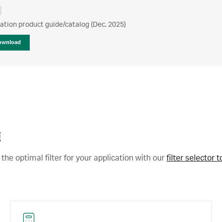
ration product guide/catalog (Dec. 2025)
ownload
源
 the optimal filter for your application with our
filter selector t