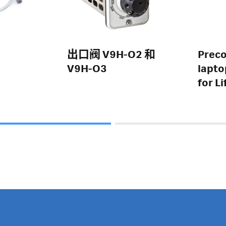
出口阀 V9H-O2 和
Preco
V9H-O3
lapto
for L
lab i