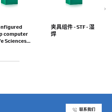
nfigured
夹具组件 - STF - 湿
p computer
焊
ife Sciences
nstruments
联系我们