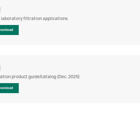
laboratory filtration applications
ownload
ration product guide/catalog (Dec. 2025)
ownload