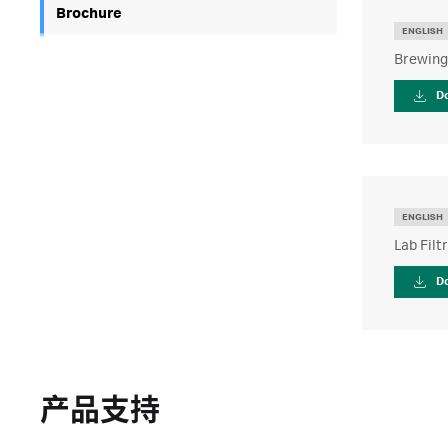
Brochure
ENGLISH
Brewing 
D
ENGLISH
Lab Filt
D
产品支持