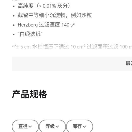
高纯度（< 0.01% 灰分）
截留中等细小沉淀物，例如沙粒
Herzberg 过滤速度 140 s*
“白缎滤纸”
*在 5 cm 水柱恒压下通过 10 cm² 过滤面积过滤 100
展
产品规格
直径
等级
库存