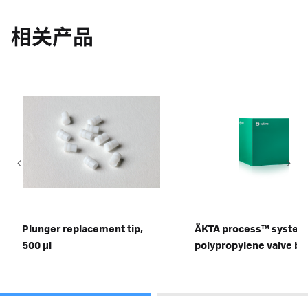
相关产品
Plunger replacement tip,
ÄKTA process™ system
500 µl
polypropylene valve bo