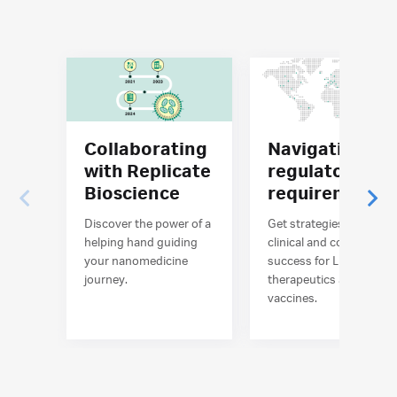
Collaborating
Navigating
with Replicate
regulatory
Bioscience
requirements
Discover the power of a
Get strategies that driv
helping hand guiding
clinical and commercial
your nanomedicine
success for LNP-based
journey.
therapeutics and
vaccines.