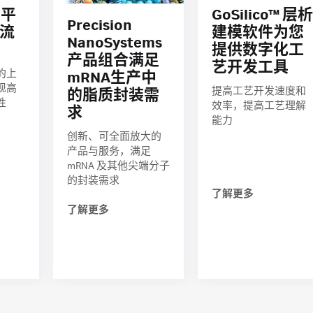
™ 平
GoSilico™ 层析
Precision
流
建模软件为您
NanoSystems
提供数字化工
产品组合满足
艺开发工具
的上
mRNA生产中
现高
提高工艺开发速度和
的脂质封装需
性
效率，提高工艺理解
求
能力
创新、可全面放大的
产品与服务，满足
mRNA 及其他尖端分子
的封装需求
了解更多
了解更多