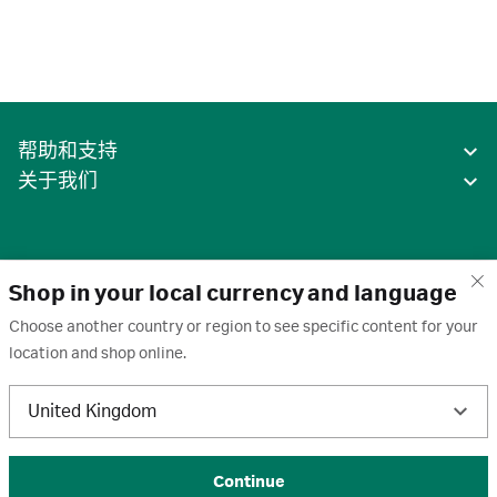
帮助和支持
关于我们
Shop in your local currency and language
Choose another country or region to see specific content for your
location and shop online.
中国
United Kingdom
条款
·
隐私政策
·
Cookie
·
商标
·
取消订阅
·
订阅设置
·
沪ICP备2020031023号-2
© 2026 Cytiva
Continue