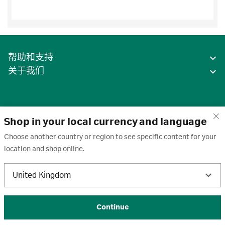
了解更多
层析设备推荐
ÄKTA pure™ L 是一个灵活、直观的层析系
统，单波长 280nm 紫外监测，能够胜任蛋白
质的高分辨率，高回收率的层析工作。
ÄKTA pure™ L
帮助和支持
了解更多
ÄKTA pure™ L 是一个灵活、直观的层析系
关于我们
统，单波长 280nm 紫外监测，能够胜任蛋白
质的高分辨率，高回收率的层析工作。
ÄKTA pure™ micro
了解更多
Shop in your local currency and language
ÄKTA pure™ micro 是专为微量体积样品层析
Choose another country or region to see specific content for your
纯化系统，能够制备纯化出体积小含量低的
location and shop online.
样品用于后续的研究...
中国
ÄKTA avant™
United Kingdom
条款
·
隐私政策
·
Cookie
·
商标
·
了解更多
ÄKTA avant™ 是一款用于方法和工艺开发的
取消订阅
·
订阅设置
·
沪ICP备2020031023号-2
制备型层析系统，搭配软件中的 DOE 功能可
© 2026 Cytiva
Continue
以快速建立各种生物分子...