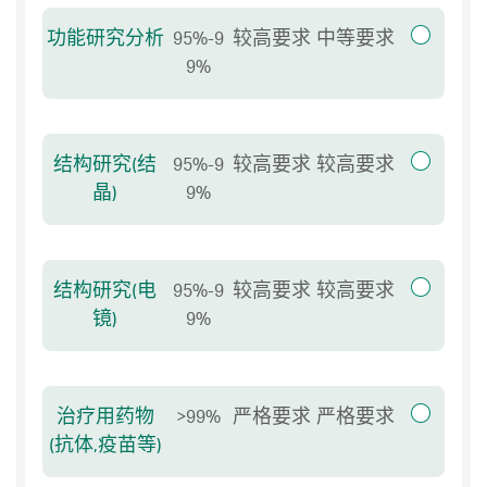
层析设备推荐
功能研究分析
95%-9
较高要求
中等要求
9%
ÄKTA start™
层析设备推荐
ÄKTA starts™ 是一款用于层析技术教学的设
备，提供适用于常规蛋白纯化技术的快速启
结构研究(结
95%-9
较高要求
较高要求
动发放和预定义方法模板。
晶)
9%
ÄKTA go™
了解更多
层析设备推荐
ÄKTA go™ 是一款小巧紧凑的液相层析系统，
研究人员可以使用它轻松进行常规蛋白质纯
结构研究(电
95%-9
较高要求
较高要求
化，同时有效利用工作台和冷柜空间。
镜)
9%
ÄKTA go™
了解更多
层析设备推荐
ÄKTA go™ 是一款小巧紧凑的液相层析系统，
研究人员可以使用它轻松进行常规蛋白质纯
治疗用药物
>99%
严格要求
严格要求
化，同时有效利用工作台和冷柜空间。
(抗体,疫苗等)
ÄKTA pure™ L