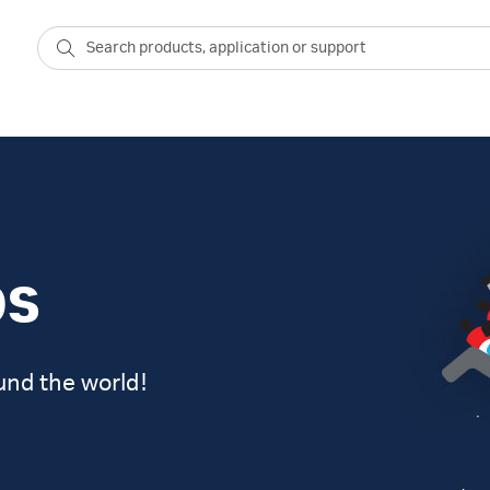
bs
und the world!