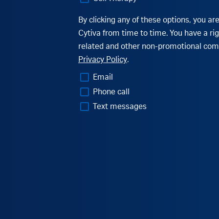
By clicking any of these options, you 
Cytiva from time to time. You have a ri
related and other non-promotional comm
Privacy Policy
.
Email
Phone call
Text messages