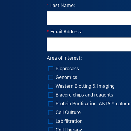
*
Last Name:
*
Email Address:
Area of Interest:
Bioprocess
Genomics
Western Blotting & Imaging
Biacore chips and reagents
Protein Purification: ÄKTA™, colum
Cell Culture
Lab filtration
Cell Therapy