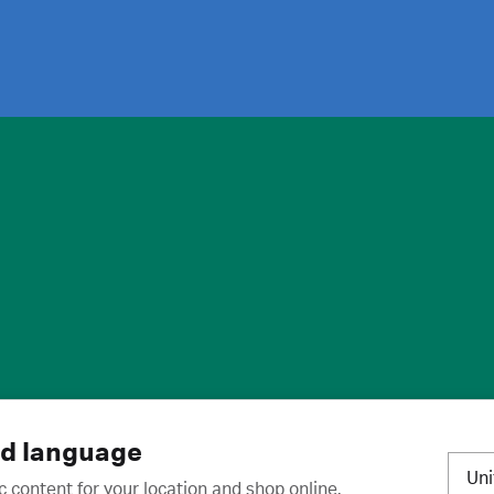
标
·
取消订阅
·
订阅设置
·
沪ICP备2020031023号-2
nd language
Un
c content for your location and shop online.