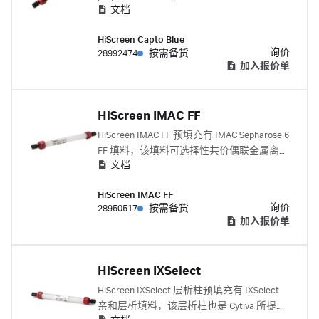
文档
method optimization and parameter screening.
With a 10 cm bed height and small volume, they
HiScreen Capto Blue
enable fast, cost-efficient purification.
询价
28992474
按需备货
加入报价单
HiScreen IMAC FF
HiScreen IMAC FF 预填充有 IMAC Sepharose 6
FF 填料，该填料可选择性共价偶联金属离
文档
子，以用于纯化带组氨酸标签的蛋白。优化
HiScreen 规格，以用于方法优化和参数筛
HiScreen IMAC FF
选。
询价
28950517
按需备货
加入报价单
HiScreen IXSelect
HiScreen IXSelect 层析柱预填充有 IXSelect
亲和层析填料，该层析柱也是 Cytiva 所提供