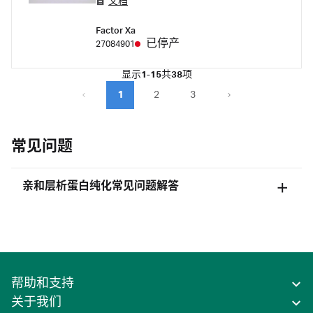
文档
化和检测大肠杆菌中产生的带 GST 标签的蛋
白。
Factor Xa
已停产
27084901
显示
1-15
共
38
项
1
2
3
常见问题
亲和层析蛋白纯化常见问题解答
帮助和支持
关于我们