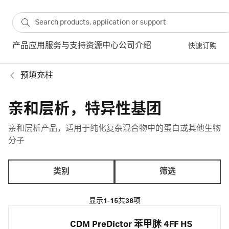
产品
应用
服务与支持
资源中心
公司介绍
快速订购
预填充柱
亲和层析，特异性基团
亲和层析产品，适用于纯化复杂混合物中的蛋白或其他生物
分子
类别
筛选
显示
1-15
共
38
项
CDM PreDictor 苯甲脒 4FF HS