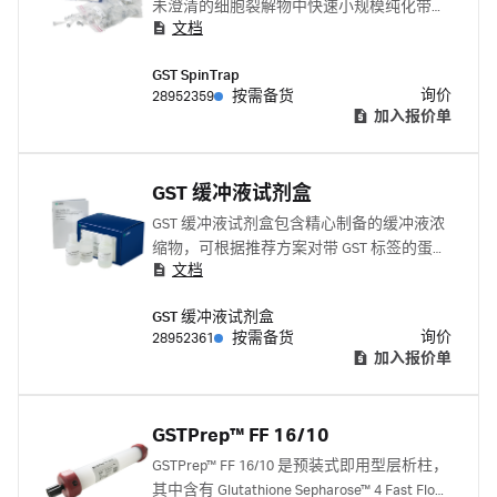
未澄清的细胞裂解物中快速小规模纯化带
文档
GST 标签的蛋白质
GST SpinTrap
询价
28952359
按需备货
加入报价单
GST 缓冲液试剂盒
GST 缓冲液试剂盒包含精心制备的缓冲液浓
缩物，可根据推荐方案对带 GST 标签的蛋白
文档
质进行结合、洗涤和洗脱。该试剂盒包含
10× PBS、还原型谷胱甘肽、稀释缓冲液和
GST 缓冲液试剂盒
说明手册。提供足够的试剂来纯化多达 20
询价
28952361
按需备货
mg 带 GST 标签的蛋白质
加入报价单
GSTPrep™ FF 16/10
GSTPrep™ FF 16/10 是预装式即用型层析柱，
其中含有 Glutathione Sepharose™ 4 Fast Flow