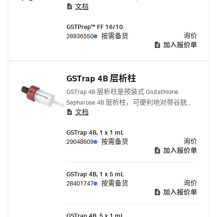
文档
层析填料，设计用于对带谷胱甘肽 S-转移酶
（GST）标签的蛋白质进行一步式、工艺放
GSTPrep™ FF 16/10
大纯化。
询价
28936550
按需备货
加入报价单
GSTrap 4B 层析柱
GSTrap 4B 层析柱是预装式 Glutathione
Sepharose 4B 层析柱，可便利地对带谷胱甘
文档
肽 S-转移酶 (GST) 标签的蛋白质进行高载量
的一步纯化。
GSTrap 4B, 1 x 1 mL
询价
29048609
按需备货
加入报价单
GSTrap 4B, 1 x 5 mL
询价
28401747
按需备货
加入报价单
GSTrap 4B, 5 x 1 mL