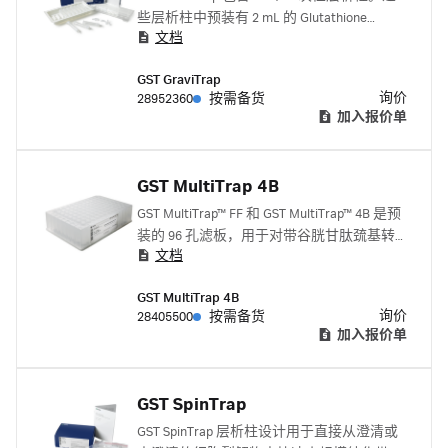
些层析柱中预装有 2 mL 的 Glutathione
文档
Sepharose 4B，足以纯化最多达 20 mg 的融
合蛋白。
GST GraviTrap
询价
28952360
按需备货
加入报价单
GST MultiTrap 4B
GST MultiTrap™ FF 和 GST MultiTrap™ 4B 是预
装的 96 孔滤板，用于对带谷胱甘肽巯基转
文档
移酶 (GST) 标签的蛋白质进行可重现、高通
量筛选和快速并行纯化。
GST MultiTrap 4B
询价
28405500
按需备货
加入报价单
GST SpinTrap
GST SpinTrap 层析柱设计用于直接从澄清或