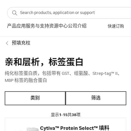
产品
应用
服务与支持
资源中心
公司介绍
快速订购
预填充柱
亲和层析，标签蛋白
纯化标签蛋白质，包括带有 GST、组氨酸、Strep-tag™ II、
MBP 标签的融合蛋白
类别
筛选
显示
1-15
共
38
项
Cytiva™ Protein Select™ 填料