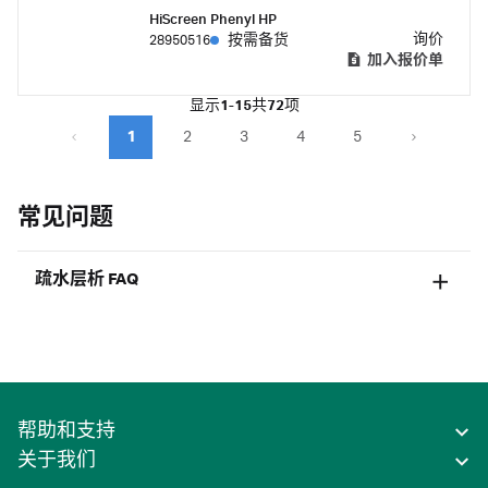
极佳选择。
HiScreen Phenyl HP
询价
28950516
按需备货
加入报价单
显示
1-15
共
72
项
1
2
3
4
5
常见问题
疏水层析 FAQ
帮助和支持
关于我们