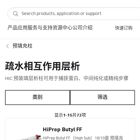
产品
应用
服务与支持
资源中心
公司介绍
快速订购
预填充柱
疏水相互作用层析
HIC 预装填层析柱可用于捕获蛋白、中间纯化或精纯步骤
类别
筛选
显示
1-15
共
72
项
HiPrep Butyl FF
HiPrep Butyl FF（High Sub）16/10是 预填充