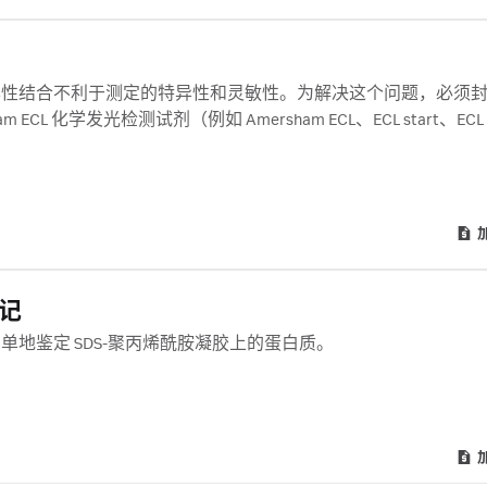
异性结合不利于测定的特异性和灵敏性。为解决这个问题，必须
L 化学发光检测试剂（例如 Amersham ECL、ECL start、ECL P
 封闭剂可用于封闭 Amersham Protran 硝酸纤维素 (NC) 和 Amersh
含 40 g 封闭剂，支持至少 20 个小型印迹。
标记
地鉴定 SDS-聚丙烯酰胺凝胶上的蛋白质。