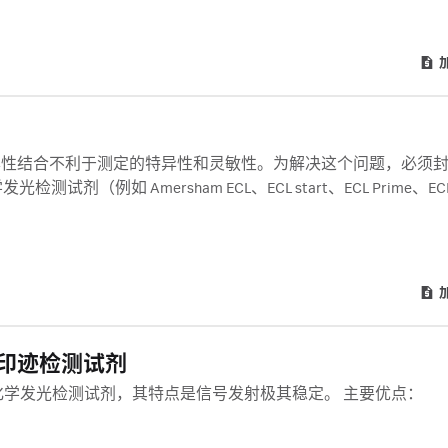
异性结合不利于测定的特异性和灵敏性。为解决这个问题，必须
剂（例如 Amersham ECL、ECL start、ECL Prime、ECL S
 Prime 封闭剂可用于封闭 Amersham Protran 硝酸纤维素 (NC) 和
DF) 膜。每包含 40 g 封闭剂，支持至少 20 个小型印迹。
蛋白质印迹检测试剂
高度灵敏的化学发光检测试剂，其特点是信号发射极其稳定。 主要优点：