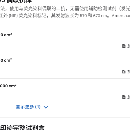
 Cy5 偶联抗体
方法，使用与荧光染料偶联的二抗，无需使用辅助检测试剂（发
红外 (NIR) 荧光染料标记，其发射波长为 570 和 670 nm。Amersham
配合使用，可以实现多重分析。 主要优点：
0 cm²
0 cm²
000 cm²
显示更多 (1)
荧光免疫印迹完整试剂盒