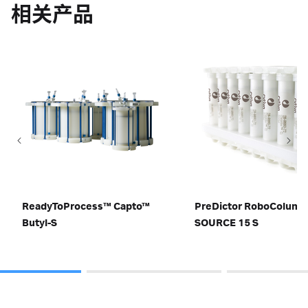
相关产品
ReadyToProcess™ Capto™
PreDictor RoboColum
Butyl-S
SOURCE 15 S