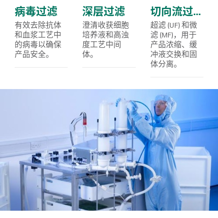
病毒过滤
深层过滤
切向流过滤
有效去除抗体
澄清收获细胞
超滤 (UF) 和微
和血浆工艺中
培养液和高浊
滤 (MF)，用于
的病毒以确保
度工艺中间
产品浓缩、缓
产品安全。
体。
冲液交换和固
体分离。