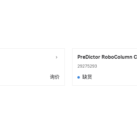
PreDictor RoboColumn C
29275293
询价
缺货