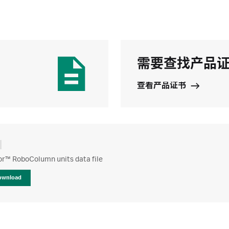
需要查找产品
查看产品证书
or™ RoboColumn units data file
ownload