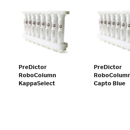
PreDictor
PreDictor
RoboColumn
RoboColum
KappaSelect
Capto Blue