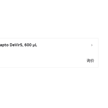
apto DeVirS, 600 µL
询价