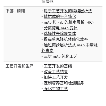
性模拟
下游 – 精纯
•
用于工艺开发的精纯层析法
•
域抗体的平台纯化
•
mAb 和 Fab 的疏水层析 (HIC)
•
分离荷电 mAb 变体
•
选择性去除聚集体
•
提高单克隆抗体纯化效率
•
通过两步层析法从 mAb 中清除
外毒素
•
三步 mAb 纯化工艺
工艺开发和生产
•
工艺开发的基础
•
改善工艺结果
•
加快工艺开发
•
定制培养基和检测服务
•
强化生物工艺