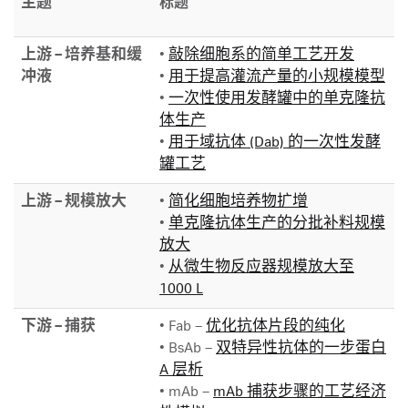
主题
标题
上游 – 培养基和缓
•
敲除细胞系的简单工艺开发
冲液
•
用于提高灌流产量的小规模模型
•
一次性使用发酵罐中的单克隆抗
体生产
•
用于域抗体 (Dab) 的一次性发酵
罐工艺
上游 – 规模放大
•
简化细胞培养物扩增
•
单克隆抗体生产的分批补料规模
放大
•
从微生物反应器规模放大至
1000 L
下游 – 捕获
• Fab –
优化抗体片段的纯化
• BsAb –
双特异性抗体的一步蛋白
A 层析
• mAb –
mAb 捕获步骤的工艺经济