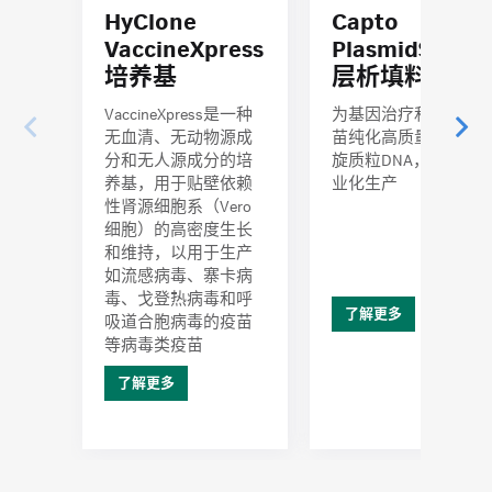
HyClone
Capto
VaccineXpress
PlasmidSelect
培养基
层析填料
VaccineXpress是一种
为基因治疗和核酸疫
无血清、无动物源成
苗纯化高质量的超螺
分和无人源成分的培
旋质粒DNA，适合产
养基，用于贴壁依赖
业化生产
性肾源细胞系（Vero
细胞）的高密度生长
和维持，以用于生产
如流感病毒、寨卡病
毒、戈登热病毒和呼
了解更多
吸道合胞病毒的疫苗
等病毒类疫苗
了解更多