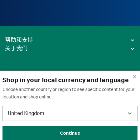
帮助和支持
关于我们
Shop in your local currency and language
Choose another country or region to see specific content for your
location and shop online.
中国
United Kingdom
条款
·
隐私政策
·
Cookie
·
商标
·
取消订阅
·
订阅设置
·
沪ICP备2020031023号-2
© 2026 Cytiva
Continue